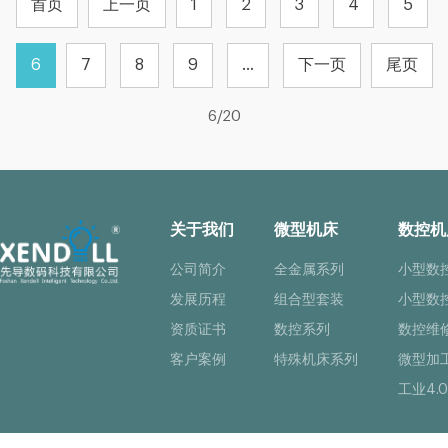
首页
上一页
1
2
3
4
5
6
7
8
9
...
下一页
尾页
6/20
关于我们
微型机床
数控机
公司简介
全金属系列
小型数
发展历程
组合型套装
小型数
资质证书
数控系列
数控维
客户案例
特殊机床系列
微型加
工业4.0