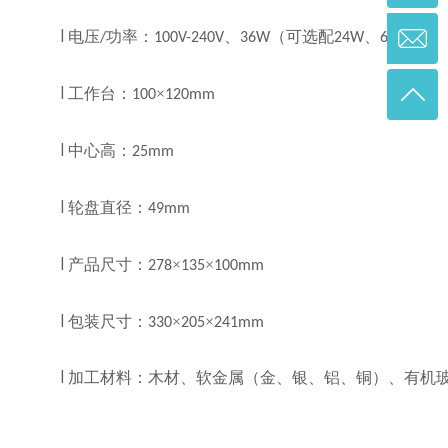
电压
功率：
、
（可选配
、
）
l
/
100V-240V
36W
24W
60W
工作台：
×
l
100
120mm
中心高：
l
25mm
轮盘直径：
l
49mm
产品尺寸：
×
×
l
278
135
100mm
包装尺寸：
×
×
l
330
205
241mm
l
加工材料：木材、软金属（金、银、铝、铜）、有机