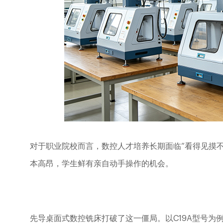
对于职业院校而言，数控人才培养长期面临
“看得见摸
本高昂，学生鲜有亲自动手操作的机会。
先导桌面式数控铣床打破了这一僵局。以
C19A
型号为