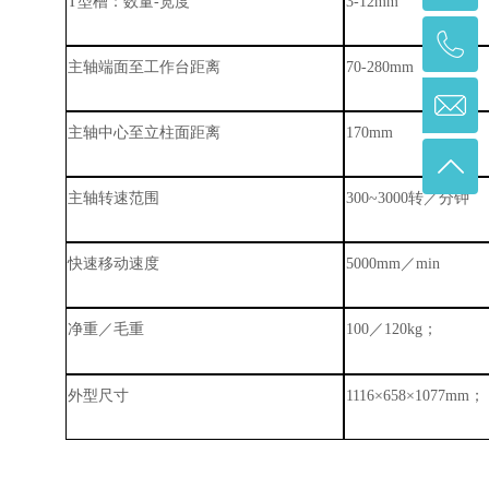
T
型槽：数量
-
宽度
3-12mm
主轴端面至工作台距离
70-280mm
主轴中心至立柱面距离
170mm
主轴转速范围
300
~
3000
转
／
分钟
快速移动速度
5000mm
／
min
净重
／
毛重
100
／
120kg
；
外型尺寸
1116
×
658
×
1077mm
；