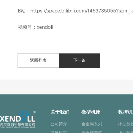
B
站：
https://space.bilibili.com/1453735055?spm_i
视频号：
xendoll
返回列表
下一篇
关于我们
微型机床
数控机
公司简介
全金属系列
小型数
发展历程
组合型套装
小型数