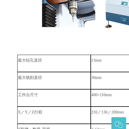
最大钻孔直径
13mm
最大铣削直径
30mm
工作台尺寸
40
0
×
110mm
X
／
Y
／
Z
行程
210
／
130
／
200mm