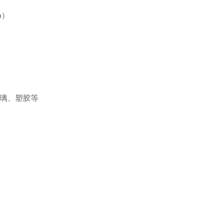
）
m
）
璃、塑胶等