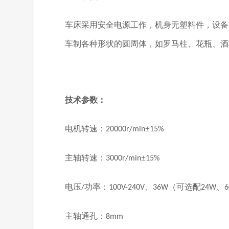
车床采用安全电源工作，机身无塑料件，设备
车制各种形状的圆周体，如罗马柱、花瓶、酒
技术参数：
电机转速：
±
20000r/min
15%
主轴转速：
±
3000r/min
15%
电压
功率：
、
（可选配
、
/
100V-240V
36W
24W
主轴通孔：
8mm