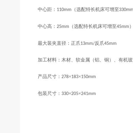
中心距：
（选配特长机床可增至
110mm
330m
中心高：
（选配特长机床可增至
25mm
45mm
最大装夹直径：正爪
反爪
13mm/
45mm
加工材料：木材、软金属（铝、铜）、有机玻
产品尺寸：
×
×
278
183
150mm
包装尺寸：
×
×
330
205
241mm