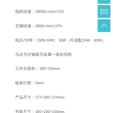
电机转速：
±
20000r/min
15%
主轴转速：
±
3000r/min
15%
电压
功率：
、
（可选配
、
）
/
100V-240V
36W
24W
60W
马达与主轴箱为金属一体化结构
工作台面积：
×
100
120mm
锯条行程：
4mm
产品尺寸：
×
×
177
285
279mm
包装尺寸：
×
×
305
220
310mm