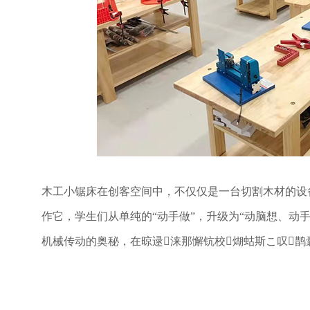
木工小锯床在创客空间中，不仅仅是一台切割木材的设
作它，学生们从单纯的
“动手做”，升级为“动脑想、动
机械传动的奥秘，在晾逯涞那懈钪校煳蛄斯こ叹鹊