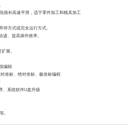
。
小线段插补高速平滑，适于零件加工和模具加工
择即停方式或完全运行方式。
验轨迹、提高操作效率。
块可扩展。
在线编辑
持相对坐标、绝对坐标、极坐标编程
套
程序、系统软件U盘升级
等。