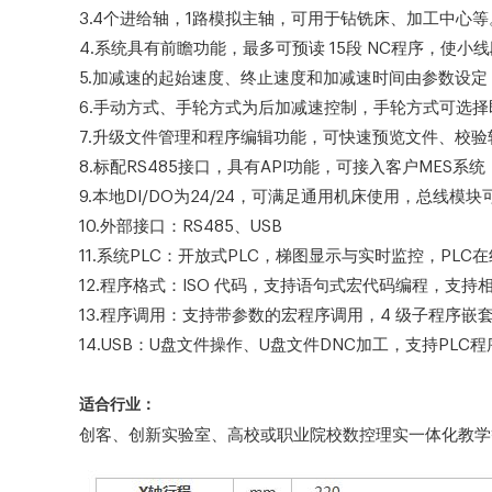
3.4个进给轴，1路模拟主轴，可用于钻铣床、加工中心等
4.系统具有前瞻功能，最多可预读 15段 NC程序，使
5.加减速的起始速度、终止速度和加减速时间由参数设定
6.手动方式、手轮方式为后加减速控制，手轮方式可选
7.升级文件管理和程序编辑功能，可快速预览文件、校
8.标配RS485接口，具有API功能，可接入客户MES系统
9.本地DI/DO为24/24，可满足通用机床使用，总线模
10.外部接口：RS485、USB
11.系统PLC：开放式PLC，梯图显示与实时监控，PLC
12.程序格式：ISO 代码，支持语句式宏代码编程，支
13.程序调用：支持带参数的宏程序调用，4 级子程序嵌
14.USB：U盘文件操作、U盘文件DNC加工，支持PLC
适合行业：
创客、创新实验室、高校或职业院校数控理实一体化教学