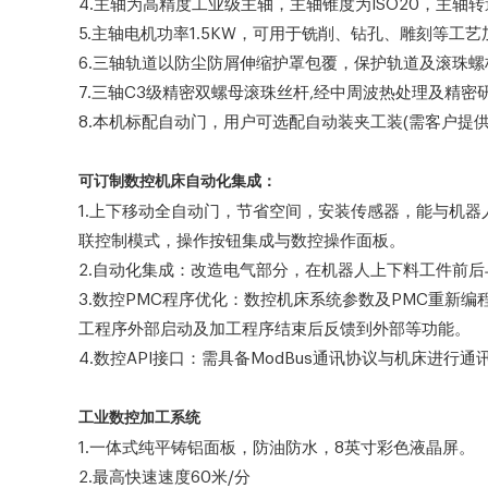
4.主轴为高精度工业级主轴，主轴锥度为ISO20，主轴转速3
5.主轴电机功率1.5KW，可用于铣削、钻孔、雕刻等工艺
6.三轴轨道以防尘防屑伸缩护罩包覆，保护轨道及滚珠
7.三轴C3级精密双螺母滚珠丝杆,经中周波热处理及精
8.本机标配自动门，用户可选配自动装夹工装(需客户提
可订制数控机床自动化集成：
1.上下移动全自动门，节省空间，安装传感器，能与机
联控制模式，操作按钮集成与数控操作面板。
2.自动化集成：改造电气部分，在机器人上下料工件前
3.数控PMC程序优化：数控机床系统参数及PMC重新
工程序外部启动及加工程序结束后反馈到外部等功能。
4.数控API接口：需具备ModBus通讯协议与机床进
工业数控加工系统
1.一体式纯平铸铝面板，防油防水，8英寸彩色液晶屏。
2.最高快速速度60米/分