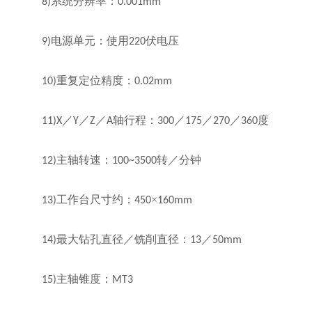
系统分辨率：
8)
0.001mm
电源单元：使用
伏电压
9)
220
重复定位精度：
10)
0.02mm
／
／
／
轴行程：
／
／
／
度
11)X
Y
Z
A
300
175
270
360
主轴转速：
转／分钟
12)
100~3500
工作台尺寸约：
×
13)
450
160mm
最大钻孔直径／铣削直径：
／
14)
13
50mm
主轴锥度：
15)
MT3