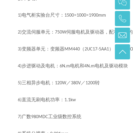
电气柜实验台尺寸：
×
×
1)
1500
1000
1900mm
交流伺服单元：
伺服电机及驱动器，配有相应的
2)
750W
变频器单元：变频器
（
），
3)
MM440
2UC17-5AA1
OBPOO
步进驱动及电机：
电机和
电机及驱动模块
4)
6N.m
4N.m
三相异步电机：
／
／
转
5)
120W
380V
1200
直流无刷电机功率：
6)
1.1kw
广数
工业级数控系统
7)
980MDC