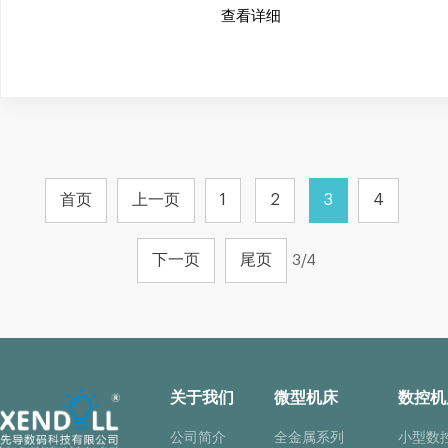
查看详细
首页
上一页
1
2
3
4
下一页
尾页
3/4
关于我们
微型机床
数控机
公司简介
全金属系列
小型数