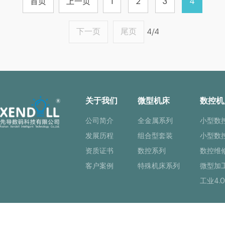
首页
上一页
1
2
3
4
下一页
尾页
4/4
关于我们
微型机床
数控机
公司简介
全金属系列
小型数
发展历程
组合型套装
小型数
资质证书
数控系列
数控维
客户案例
特殊机床系列
微型加
工业4.0