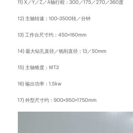
11)
X
／
Y
／
Z
／
A
轴行程：
300
／
175
／
270
／
360
度
12)
主轴转速：
100~3500
转／分钟
13)
工作台尺寸约：
450
×
160mm
14)
最大钻孔直径／铣削直径：
13
／
50mm
15)
主轴锥度：
MT3
16)
输出功率：
1.5kw
17)
外型尺寸约：
900
×
950
×
1750mm