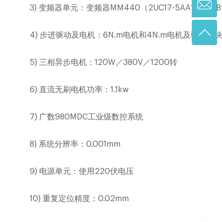
3)
变频器单元：变频器
MM440
（
2UC17-5AA1
），
OB
4)
步进驱动及电机：
6N.m
电机和
4N.m
电机及驱动模
5)
三相异步电机：
120W
／
380V
／
1200
转
6)
直流无刷电机功率：
1.1kw
7)
广数
980MDC
工业级数控系统
8)
系统分辨率：
0.001mm
9)
电源单元：使用
220
伏电压
10)
重复定位精度：
0.02mm