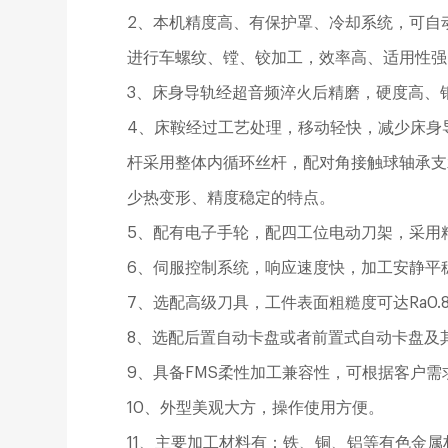
2、本机精度高、有保护罩、冷却系统，可自
进行车螺纹、镗、铰加工，效率高、适用性强
3、床身导轨经超音频淬火后精磨，硬度高、
4、床鞍经过工艺处理，移动轻快，减少床身
杆采用整体内循环丝杆，配对角接触球轴承支
少热变形、精度稳定的特点。
5、配有电子手轮，配四工位电动刀架，采用
6、伺服控制系统，响应速度快，加工安静平
7、选配高级刀具，工件表面粗糙度可达Ra0.
8、选配后置自动卡盘或者前置式自动卡盘及
9、具备FMS柔性加工兼容性，可根据客户
10、外型美观大方，操作使用方便。
11、主要加工材料有：铁、铜、铝等有色金属