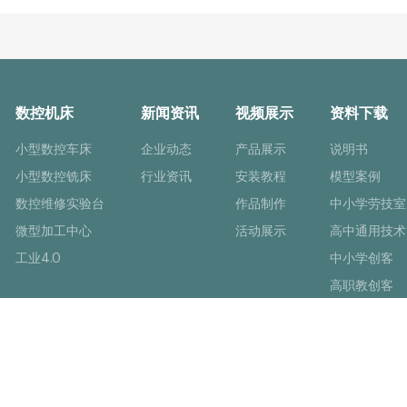
数控机床
新闻资讯
视频展示
资料下载
小型数控车床
企业动态
产品展示
说明书
小型数控铣床
行业资讯
安装教程
模型案例
数控维修实验台
作品制作
中小学劳技室
微型加工中心
活动展示
高中通用技术
工业4.0
中小学创客
高职教创客
数控理实一体
工业4.0教学
导数码科技有限公司 All Rights Reserved.
备案/许可证号： 粤ICP备200