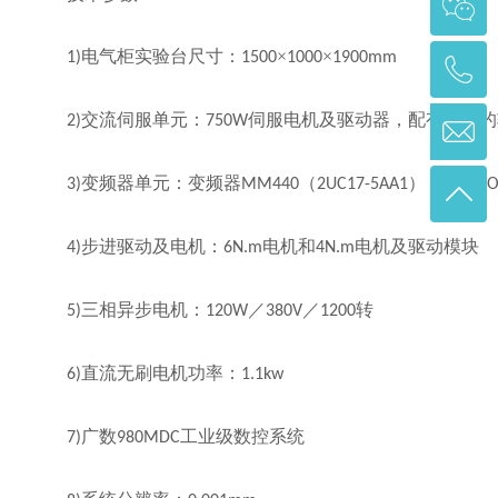
电气柜实验台尺寸：
×
×
1)
1500
1000
1900mm
交流伺服单元：
伺服电机及驱动器，配有相应的
2)
750W
变频器单元：变频器
（
），
3)
MM440
2UC17-5AA1
OBPOO
步进驱动及电机：
电机和
电机及驱动模块
4)
6N.m
4N.m
三相异步电机：
／
／
转
5)
120W
380V
1200
直流无刷电机功率：
6)
1.1kw
广数
工业级数控系统
7)
980MDC