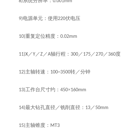
系统分辨率：
8)
0.001mm
电源单元：使用
伏电压
9)
220
重复定位精度：
10)
0.02mm
／
／
／
轴行程：
／
／
／
度
11)X
Y
Z
A
300
175
270
360
主轴转速：
转／分钟
12)
100~3500
工作台尺寸约：
×
13)
450
160mm
最大钻孔直径／铣削直径：
／
14)
13
50mm
主轴锥度：
15)
MT3